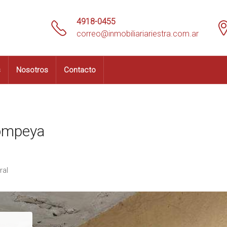
4918-0455
correo@inmobiliariariestra.com.ar
s
Nosotros
Contacto
Pompeya
ral