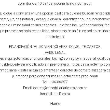
dormitorios, 10 baños, cocina, living y comedor.
, lo que la convierte en una opción ideal para quienes buscan rentabili
iente, luz, gas natural y desagüe cloacal, garantizando un funcionamie
adable luminosidad en sus espacios. La oferta incluye financiación, facil
que promete no solo rentabilidad, sino también un futuro sólido en una
crecimiento.
FINANCIACIÓN DEL 50 % EN DÓLARES, CONSULTE GASTOS.
AVISO LEGAL
es arquitectónicas y funcionales, los m2 son aproximados, al igual que
 inmueble puede ser modificado sin previo aviso. Fotos de carácter no co
 Inmobiliaria Riestra actúa solamente en carácter de comercializadora d
¡Llámenos para conocer más en detalle esta propiedad!
Tel: 1136394877
Email: correo@inmobiliariariestra.com.ar
Inmobiliaria Riestra
Home