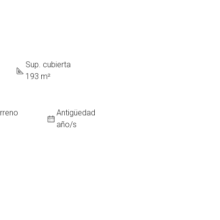
Sup. cubierta
193 m²
erreno
Antigüedad
año/s