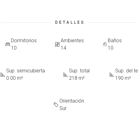
DETALLES
Dormitorios
Ambientes
Baños
10
14
10
Sup. semicubierta
Sup. total
Sup. del t
0.00 m²
218 m²
190 m²
Orientación
Sur