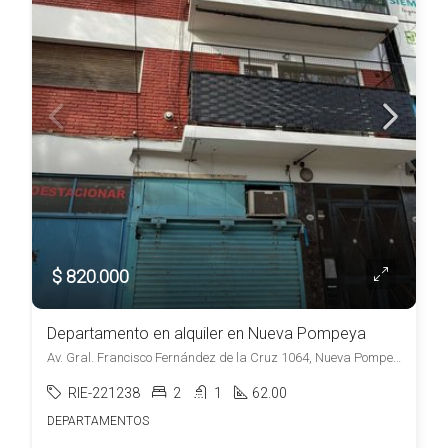
$ 820.000
Departamento en alquiler en Nueva Pompeya
Av. Gral. Francisco Fernández de la Cruz 1064, Nueva Pompeya, Capital Federal
RIE-221238
2
1
62.00
DEPARTAMENTOS