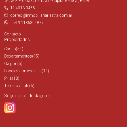
Av. F. F. de la Cruz 1201 - Capital Federal, Bs.As.
11 4918-0455
correo@inmobiliariariestra.com.ar
+54 9 1136394877
Contacto
Propiedades
Casas
(54)
Departamentos
(15)
Galpón
(5)
Locales comerciales
(10)
PHs
(18)
Terreno / Lote
(6)
Seguinos en Instagram