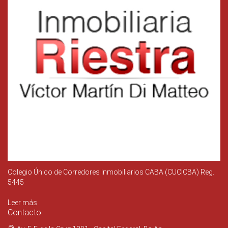
Colegio Único de Corredores Inmobiliarios CABA (CUCICBA) Reg.
5445
Leer más
Contacto