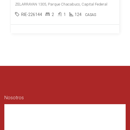
ZELARRAYAN 1305, Parque Chacabuco, Capital Federal
RIE-226144
2
1
124
CASAS
Nosotros