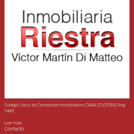
Colegio Único de Corredores Inmobiliarios CABA (CUCICBA) Reg.
5445
Leer más
Contacto