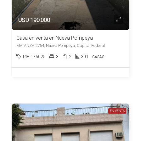
USD 190.000
Casa en venta en Nueva Pompeya
MATANZA 2764, Nueva Pompeya, Capital Federal
RIE-176025
3
2
301
CASAS
EN VENTA