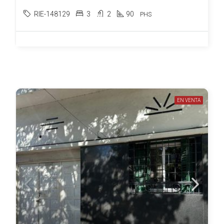
RIE-148129
3
2
90
PHS
EN VENTA