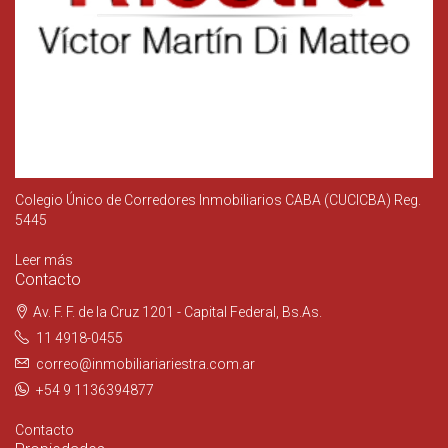
Colegio Único de Corredores Inmobiliarios CABA (CUCICBA) Reg.
5445
Leer más
Contacto
Av. F. F. de la Cruz 1201 - Capital Federal, Bs.As.
11 4918-0455
correo@inmobiliariariestra.com.ar
+54 9 1136394877
Contacto