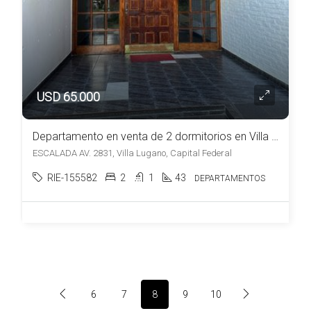
USD 65.000
Departamento en venta de 2 dormitorios en Villa Lugano
ESCALADA AV. 2831, Villa Lugano, Capital Federal
RIE-155582
2
1
43
DEPARTAMENTOS
6
7
8
9
10